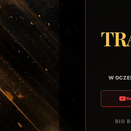
TR
W OCZE
Y
BIG 