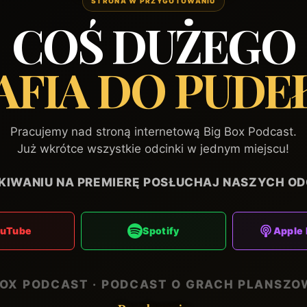
STRONA W PRZYGOTOWANIU
COŚ DUŻEGO
AFIA DO PUDE
Pracujemy nad stroną internetową Big Box Podcast.
Już wkrótce wszystkie odcinki w jednym miejscu!
KIWANIU NA PREMIERĘ POSŁUCHAJ NASZYCH OD
ouTube
Spotify
Apple 
BOX PODCAST · PODCAST O GRACH PLANSZ