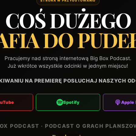
STRONA W PRZYGOTOWANIU
COŚ DUŻEGO
AFIA DO PUDE
Pracujemy nad stroną internetową Big Box Podcast.
Już wkrótce wszystkie odcinki w jednym miejscu!
KIWANIU NA PREMIERĘ POSŁUCHAJ NASZYCH OD
ouTube
Spotify
Apple 
BOX PODCAST · PODCAST O GRACH PLANSZ