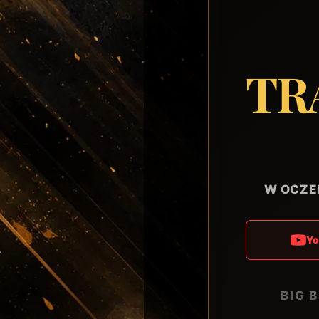
TR
W OCZE
Y
BIG 